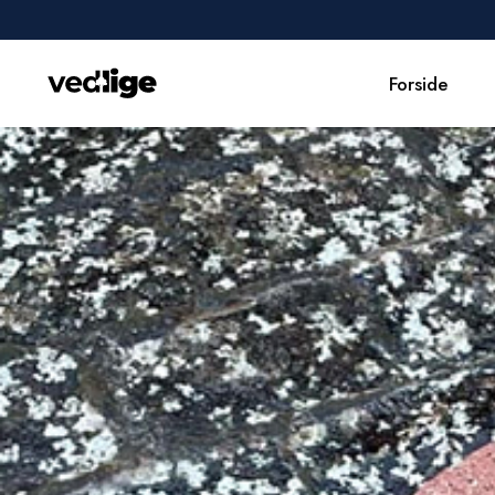
Forside
Forside
Udførte opgaver
Erhverv
Om os
Kontakt