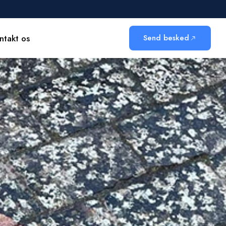
ntakt os
Send besked