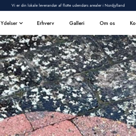
Vi er din lokale leverandør af flotte udendørs arealer i Nordjylland
Ydelser
Erhverv
Galleri
Om os
Ko
Vi tilbyder