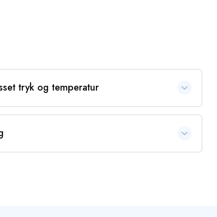
sset tryk og temperatur
gangspunkt i træets tilstand og type. Vi justerer både tryk og
re en skånsom rensning, uden at skade træets overflade.
g
er for efterbehandling af din træterrasse, alt efter ønsket resultat
 slibning efter rens, så overfladen står helt jævn og klar til videre
prægneres eller olieres, afhængigt af det udtryk og den
å for hele processen, men du er også velkommen til selv at udføre