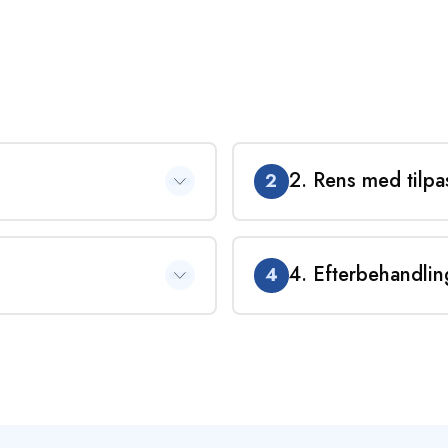
2. Rens med tilpa
2
ten via billeder eller ved en
Selve rensningen udføres med ud
sker til resultat og eventuel
temperatur på vandet for at sik
4. Efterbehandlin
4
andlingen, eller om vi skal
ligt algemiddel, som trænger
Vi tilbyder flere forskellige form
safstemning, så du ved præcis,
og behov. Ofte anbefaler vi en let
behandling.
Herefter kan terrassen enten im
beskyttelse du ønsker. Vi kan st