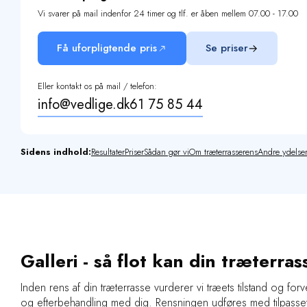
Vi svarer på mail indenfor 24 timer og tlf. er åben mellem 07.00 - 17.00
Få uforpligtende pris
Se priser
Eller kontakt os på mail / telefon:
info@vedlige.dk
61 75 85 44
Sidens indhold:
Resultater
Priser
Sådan gør vi
Om træterrasserens
Andre ydelse
Galleri -
så flot kan din træterras
Inden rens af din træterrasse vurderer vi træets tilstand og for
og efterbehandling med dig. Rensningen udføres med tilpasset