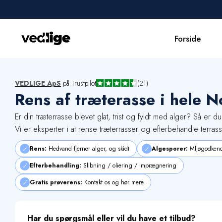
Forside
Forside
VEDLIGE ApS
på Trustpilot
(21)
Rens af træterasse i hele N
Er din træterrasse blevet glat, trist og fyldt med alger? Så er du
Udførte opgaver
Vi er eksperter i at rense træterrasser og efterbehandle terras
Erhverv
Rens:
Hedvand fjerner alger, og skidt
Algesporer:
Mljøgodkend
Om os
Efterbehandling:
Slibning / oliering / imprægnering
Kontakt
Gratis prøverens:
Kontakt os og hør mere
Har du spørgsmål eller vil du have et tilbud?