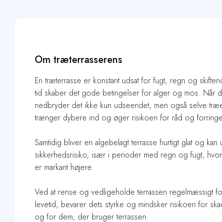
Om træterrasserens
En træterrasse er konstant udsat for fugt, regn og skifte
tid skaber det gode betingelser for alger og mos. Når det
nedbryder det ikke kun udseendet, men også selve træet
trænger dybere ind og øger risikoen for råd og forringel
Samtidig bliver en algebelagt terrasse hurtigt glat og ka
sikkerhedsrisiko, især i perioder med regn og fugt, hvor 
er markant højere.
Ved at rense og vedligeholde terrassen regelmæssigt f
levetid, bevarer dets styrke og mindsker risikoen for sk
og for dem, der bruger terrassen.