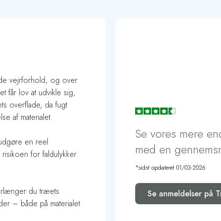
efterbehandlingen.
I nogle tilfælde kan det efter o
slibning da træet kan "rejse" si
nde vejrforhold, og over
 får lov at udvikle sig,
s overflade, da fugt
se af materialet.
Se vores mere en
n udgøre en reel
med en gennemsni
risikoen for faldulykker
*sidst opdateret 01/03-2026
orlænger du træets
Se anmeldelser på Tr
ader – både på materialet