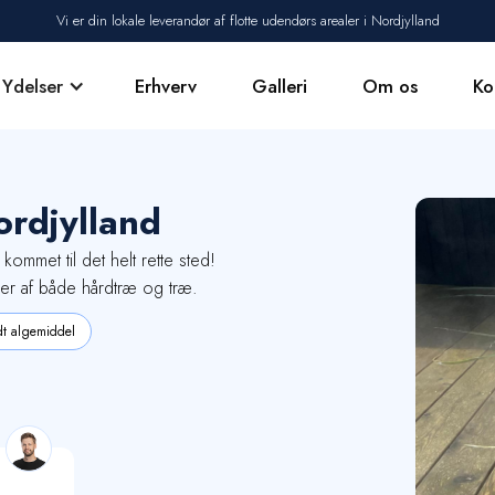
Vi er din lokale leverandør af flotte udendørs arealer i Nordjylland
Ydelser
Erhverv
Galleri
Om os
Ko
ordjylland
Vi tilbyder
 kommet til det helt rette sted!
ser af både hårdtræ og træ.
t algemiddel