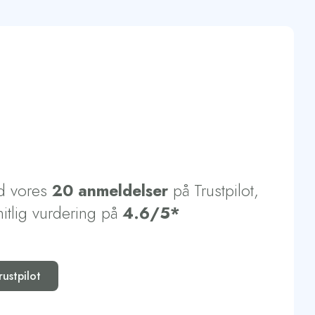
lie- eller imprægneringsbehandling være nødvendigt med en let
g en smule efter behandlingen.
d vores
20 anmeldelser
på Trustpilot,
tlig vurdering på
4.6/5*
ustpilot