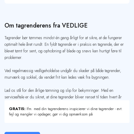
Om tagrenderens fra VEDLIGE
Tagrender bør tømmes mindst én gang årligt for at sikre, at de fungerer
optimalt hele året rundt. En fyldt tagrende er i praksis en tagrende, der er
blevet tømt for sent, og ophobning af blade og snavs kan hurtigt føre til
problemer.
Ved regelmæssig vedligeholdelse undgår du skader på både tagrender,
murværk og sokkel, da vandet frit kan ledes væk fra bygningen.
Lad os stå for den årlige tømning og slip for bekymringer. Med en
serviceaftale er du sikret, at dine tagrender bliver renset til tiden hvert år
GRATIS:
Ifm. med din tagrenderens inspicierer vi dine tagrender - evt.
fejl og mangler vi opdager, gør vi dig opmærksom på