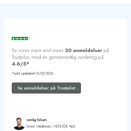
så vi effektivt kan fjerne blade, mos og andet snavs uden behov for
Du modtager en besked dagen før vi ankommer, så du ved hvem der
opstigning. Samtidig anvender vi kameraudstyr, så vi løbende kan se
går rundt i din have.
og kontrollere det arbejde, der udføres, og sikre en grundig rensning
hele vejen igennem tagrenden.
I de tilfælde hvor det ikke er muligt at rense fra jorden, benytter vi
udstyr fra stige og traditionelle metoder. Efter endt rens sørger vi altid
for at fjerne og bortskaffe det opsamlede affald.
Se vores mere end vores
20 anmeldelser
på
Trustpilot, med en gennemsnitlig vurdering på
4.6/5*
*sidst opdateret 01/03-2026
Se anmeldelser på Trustpilot
venlig hilsen
Simon Hedeman, VEDLIGE ApS