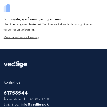
For private, ejerforeninger og erhverv
Har du en opgave i tankerne? Tøv ikke med at kontakte os, og få vores
vurdering og vejledning.
Mere om erhverv / forening
Kontakt os
61
75
85
44
Åbningstider tlf.: 07.00 - 17.00
Skriv til os:
info@vedlige.dk