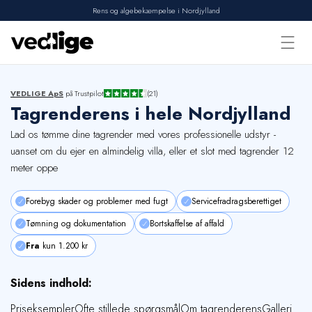
Rens og algebekæmpelse i Nordjylland
Forside
VEDLIGE ApS
på Trustpilot
(21)
Tagrenderens i hele Nordjylland
Vi tilbyder
Lad os tømme dine tagrender med vores professionelle udstyr -
Udførte opgaver
uanset om du ejer en almindelig villa, eller et slot med tagrender 12
Erhverv
meter oppe
Om os
Forebyg skader og problemer med fugt
Servicefradragsberettiget
Kontakt
Tømning og dokumentation
Bortskaffelse af affald
Fra
kun 1.200 kr
Sidens indhold:
Priseksempler
Ofte stillede spørgsmål
Om tagrenderens
Galleri