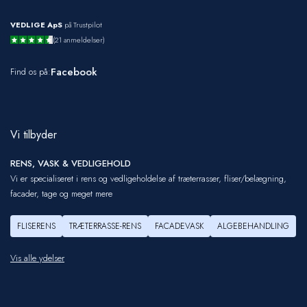
VEDLIGE ApS
på Trustpilot
(21 anmeldelser)
Facebook
Find os på:
Vi tilbyder
RENS, VASK & VEDLIGEHOLD
Vi er specialiseret i rens og vedligeholdelse af træterrasser, fliser/belægning,
facader, tage og meget mere
FLISERENS
TRÆTERRASSE-RENS
FACADEVASK
ALGEBEHANDLING
Vis alle ydelser