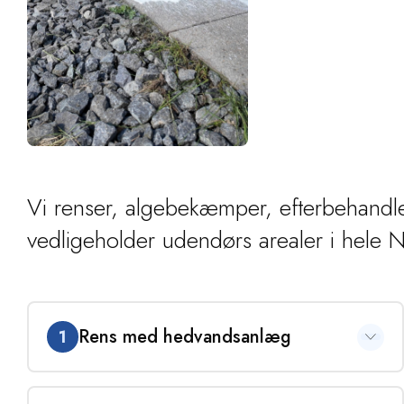
Vi renser, algebekæmper, efterbehandl
vedligeholder udendørs arealer i hele N
Rens med hedvandsanlæg
1
Varmt vand renser bedre end koldt - også for rens af
udendørs arealer. Vi bruger udelukkende hedvandsanlæg