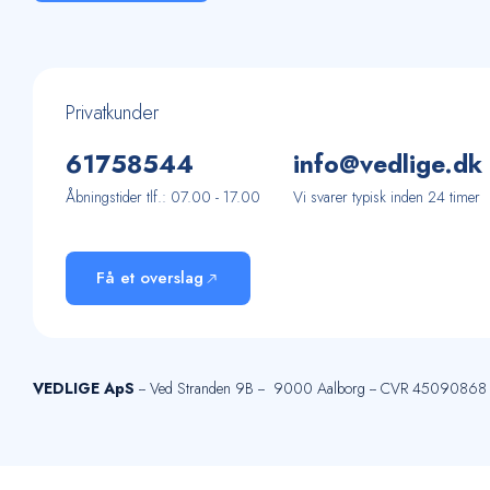
Privatkunder
61
75
85
44
info@vedlige.dk
Åbningstider tlf.: 07.00 - 17.00
Vi svarer typisk inden 24 timer
Få et overslag
VEDLIGE ApS
-- Ved Stranden 9B -- 9000 Aalborg -- CVR 45090868