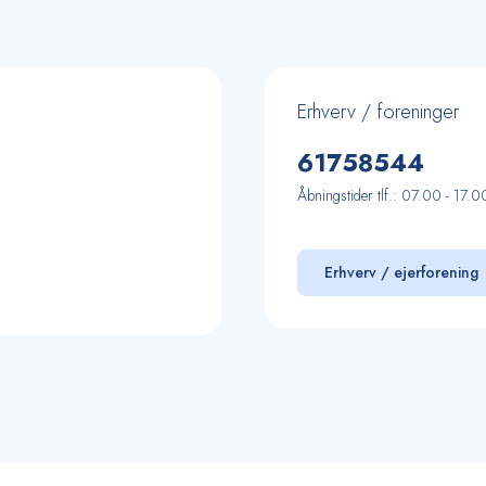
Erhverv / foreninger
61
75
85
44
Åbningstider tlf.: 07.00 - 17.0
Erhverv / ejerforening