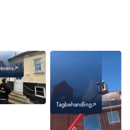
f Miljøstyrelsen og anvendes i overensstemmelse
kommen til at kontakte os, hvis du har spørgsmål.
erens
Tagbehandling