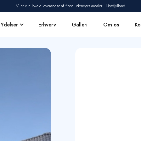
Vi er din lokale leverandør af flotte udendørs arealer i Nordjylland
Ydelser
Erhverv
Galleri
Om os
Ko
Vi tilbyder