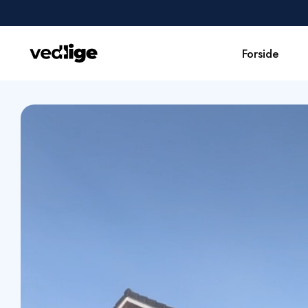
Forside
Forside
Udførte opgaver
Erhverv
Om os
Kontakt