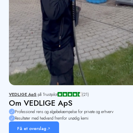
VEDLIGE ApS
på Trustpilot
(21)
Om VEDLIGE ApS
Professionel rens og algebekæmpelse for private og erhverv
Resultater med hedvand fremfor unødig kemi
Få et overslag