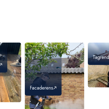
Ja, alle vores produkter er godkendt a
velholdte.
med gældende miljøkrav. Du er altid vel
Tagrend
Facaderens