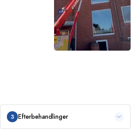
Efterbehandlinger
3
Vi tilbyder forskellige former for efterbehandling, så du får et
flot og holdbart resultat. Ved fliserens anbefaler vi