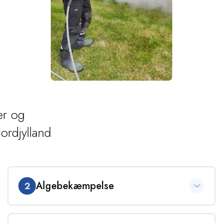
er og
ordjylland
Algebekæmpelse
2
Vi algebekæmper ved først at påføre et miljøvenligt,
opskummet algemiddel på overfladen. Skummet sikrer, at