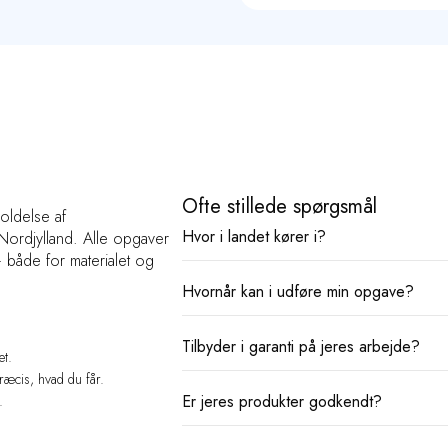
Ofte stillede spørgsmål
oldelse af
Hvor i landet kører i?
 Nordjylland. Alle opgaver
både for materialet og
Hvornår kan i udføre min opgave?
Vi kører i hele Nordjylland - fra Skagen 
området, står vi klar til at hjælpe med 
Tilbyder i garanti på jeres arbejde?
Det afhænger af sæsonen, vi har typisk
et.
Ved større opgaver kører vi også gerne
ydelser er vejrafhængige og kræver bes
ræcis, hvad du får.
hvor du befinder dig.
Er jeres produkter godkendt?
.
Vi tilbyder op til 10 års garanti mod flis
Kontakt os endelig, så finder vi en tid ti
du fået imprægneret dine fliser hos os, 
Herefter sørger vi for en årlig skumbeh