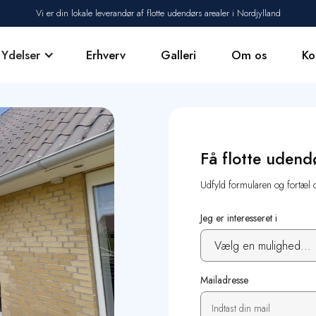
Vi er din lokale leverandør af flotte udendørs arealer i Nordjylland
Ydelser
Erhverv
Galleri
Om os
Ko
Vi tilbyder
Få flotte udend
Udfyld formularen og fortæl 
Jeg er interesseret i
Mailadresse