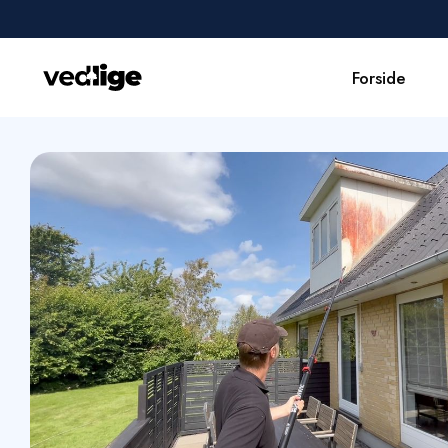
Forside
Forside
Udførte opgaver
Erhverv
Om os
Kontakt