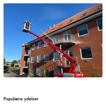
et af de få midler på markedet uden opsamlingskrav og vurderes at
Med en serviceaftale får du en årlig algebehandling af dit tag, som
være skånsomt for vandmiljøet ved korrekt anvendelse.
effektivt holder væksten af alger og mos nede. Behandlingen udføres
typisk mellem april og juni, når vejr og temperatur er ideel.
Det er ikke det mest kraftige produkt, der findes, men vi har bevidst
valgt netop dette, fordi det efter vores vurdering er en af de mest
Tilmeld dig vores serviceaftale i forbindelse med vores anbefalede
miljøhensynende løsninger. Samtidig holder vi os løbende opdateret
behandlingsplan og opnå rabat på alle fremtidige behandlinger.
på gældende lovkrav og reguleringer, så vores arbejde altid lever op
til de nyeste standarder i branchen.
Populære ydelser