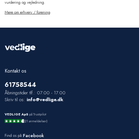
vurdering og vejledning.
Mere om erhverv / forening
Kontakt os
61
75
85
44
Åbningstider tlf.: 07.00 - 17.00
Skriv til os:
info@vedlige.dk
VEDLIGE ApS
på Trustpilot
(21 anmeldelser)
Facebook
Find os på: