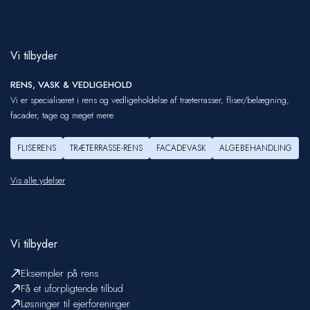
Vi tilbyder
RENS, VASK & VEDLIGEHOLD
Vi er specialiseret i rens og vedligeholdelse af træterrasser, fliser/belægning,
facader, tage og meget mere
FLISERENS
TRÆTERRASSE-RENS
FACADEVASK
ALGEBEHANDLING
Vis alle ydelser
Vi tilbyder
Eksempler på rens
Få et uforpligtende tilbud
Løsninger til ejerforeninger