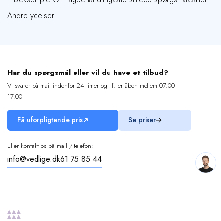
Andre ydelser
Har du spørgsmål eller vil du have et tilbud?
Vi svarer på mail indenfor 24 timer og tlf. er åben mellem 07.00 -
17.00
Få uforpligtende pris
Se priser
Eller kontakt os på mail / telefon:
info@vedlige.dk
61 75 85 44