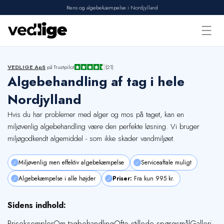
Rens og algebekæmpelse i Nordjylland
Forside
VEDLIGE ApS
på Trustpilot
(21)
Algebehandling af tag i hele
Vi tilbyder
Nordjylland
Udførte opgaver
Hvis du har problemer med alger og mos på taget, kan en
Erhverv
miljøvenlig algebehandling være den perfekte løsning. Vi bruger
Om os
miljøgodkendt algemiddel - som ikke skader vandmiljøet.
Kontakt
Miljøvenlig men effektiv algebekæmpelse
Serviceaftale muligt
Algebekæmpelse i alle højder
Priser:
Fra kun 995 kr.
Sidens indhold:
Priseksempler
Om tagbehandling
Ofte stillede spørgsmål
Galleri