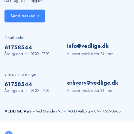
overslag på din opgave
Send besked
Privatkunder
info@vedlige.dk
61
75
85
44
Åbningstider tlf.: 07.00 - 17.00
Vi svarer typisk inden 24 timer
Erhverv / foreninger
erhverv@vedlige.dk
61
75
85
44
Åbningstider tlf.: 07.00 - 17.00
Vi svarer typisk inden 24 timer
VEDLIGE ApS
-- Ved Stranden 9B -- 9000 Aalborg -- CVR 45090868