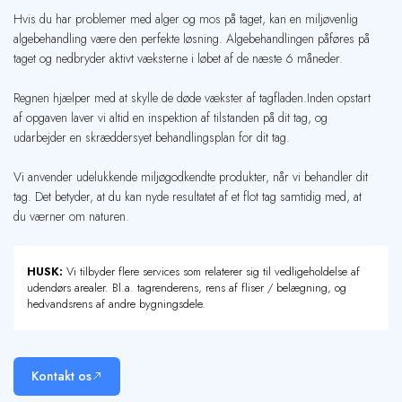
Hvis du har problemer med alger og mos på taget, kan en miljøvenlig
algebehandling være den perfekte løsning. Algebehandlingen påføres på
taget og nedbryder aktivt væksterne i løbet af de næste 6 måneder.
Regnen hjælper med at skylle de døde vækster af tagfladen.Inden opstart
af opgaven laver vi altid en inspektion af tilstanden på dit tag, og
udarbejder en skræddersyet behandlingsplan for dit tag.
Vi anvender udelukkende miljøgodkendte produkter, når vi behandler dit
tag. Det betyder, at du kan nyde resultatet af et flot tag samtidig med, at
du værner om naturen.
HUSK:
Vi tilbyder flere services som relaterer sig til vedligeholdelse af
udendørs arealer. Bl.a. tagrenderens, rens af fliser / belægning, og
hedvandsrens af andre bygningsdele.
Kontakt os