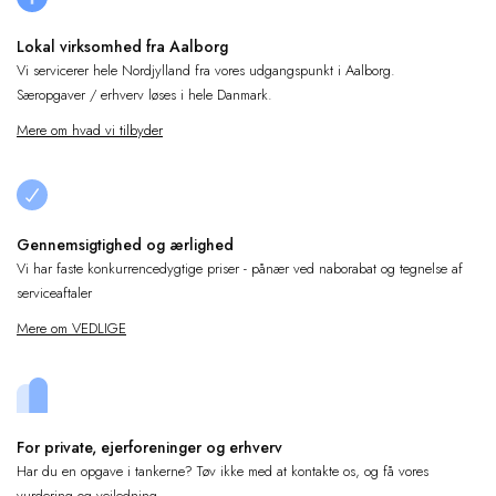
vejleder dig gerne.
Lokal virksomhed fra Aalborg
Vi servicerer hele Nordjylland fra vores udgangspunkt i Aalborg.
Særopgaver / erhverv løses i hele Danmark.
Mere om hvad vi tilbyder
Gennemsigtighed og ærlighed
Vi har faste konkurrencedygtige priser - pånær ved naborabat og tegnelse af
serviceaftaler
Mere om VEDLIGE
For private, ejerforeninger og erhverv
Har du en opgave i tankerne? Tøv ikke med at kontakte os, og få vores
vurdering og vejledning.