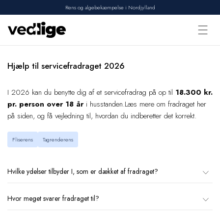
Rens og algebekæmpelse i Nordjylland
Forside
Hjælp til servicefradraget 2026
Vi tilbyder
I 2026 kan du benytte dig af et servicefradrag på op til
18.300 kr.
Udførte opgaver
pr. person over 18 år
i husstanden.Læs mere om fradraget her
Erhverv
på siden, og få vejledning til, hvordan du indberetter det korrekt.
Om os
Fliserens
Tagrenderens
Kontakt
Hvilke ydelser tilbyder I, som er dækket af fradraget?
Hvor meget svarer fradraget til?
Vi tilbyder i øjeblikket to ydelser, der er berettiget til servicefradrag:
fliserens og tagrenderens.