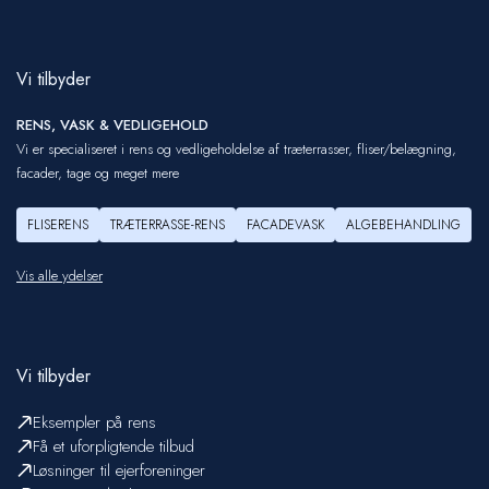
Vi tilbyder
RENS, VASK & VEDLIGEHOLD
Vi er specialiseret i rens og vedligeholdelse af træterrasser, fliser/belægning,
facader, tage og meget mere
FLISERENS
TRÆTERRASSE-RENS
FACADEVASK
ALGEBEHANDLING
Vis alle ydelser
Vi tilbyder
Eksempler på rens
Få et uforpligtende tilbud
Løsninger til ejerforeninger