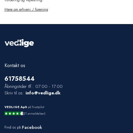
Mere om erhverv / forening
Kontakt os
61
75
85
44
Åbningstider tlf.: 07.00 - 17.00
Skriv til os:
info@vedlige.dk
VEDLIGE ApS
på Trustpilot
(21 anmeldelser)
Facebook
Find os på: