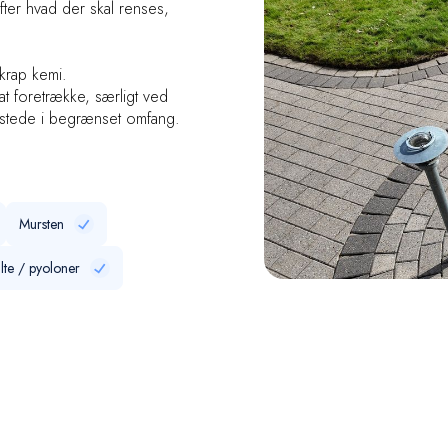
efter hvad der skal renses,
krap kemi.
t foretrække, særligt ved
l stede i begrænset omfang.
Mursten
ilte / pyoloner