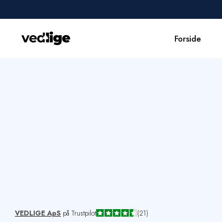
Forside
Forside
Udførte opgaver
Erhverv
Om os
Kontakt
VEDLIGE ApS
på Trustpilot
(21)