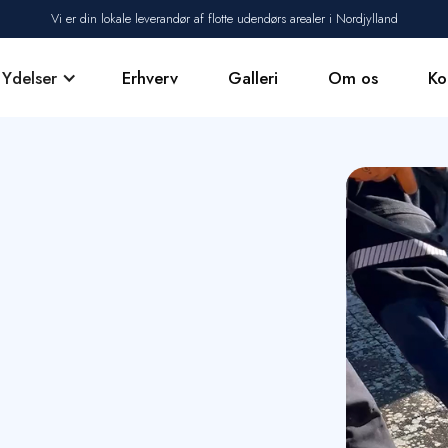
Vi er din lokale leverandør af flotte udendørs arealer i Nordjylland
Ydelser
Erhverv
Galleri
Om os
Ko
Vi tilbyder