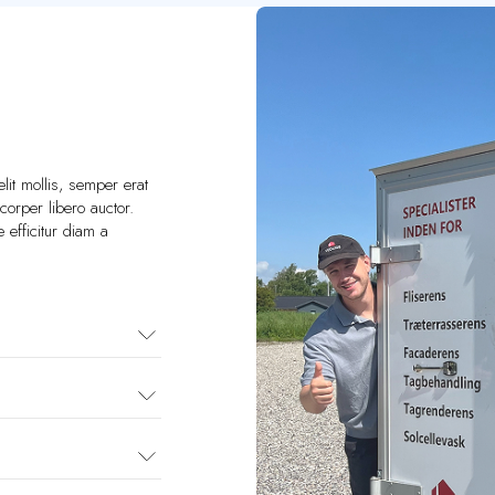
lit mollis, semper erat
corper libero auctor.
e efficitur diam a
ap kemi; men vi ønsker
 rense uden at udsætte