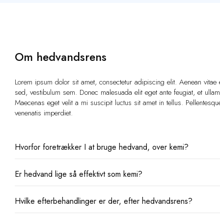
Om hedvandsrens
Lorem ipsum dolor sit amet, consectetur adipiscing elit. Aenean vitae e
sed, vestibulum sem. Donec malesuada elit eget ante feugiat, et ullam
Maecenas eget velit a mi suscipit luctus sit amet in tellus. Pellentesqu
venenatis imperdiet.
Hvorfor foretrækker I at bruge hedvand, over kemi?
Er hedvand lige så effektivt som kemi?
Det er bedre for miljøet. Den billigste løsning er at bruge skr
kun at bruge kemi når det er absolut nødvendigt.
Hvilke efterbehandlinger er der, efter hedvandsrens?
Ja - hvis ikke mere.
Derfor har vi valgt at investere i hedvandsanlæg, sådan vi kan
jer eller os selv for unødig kemi.