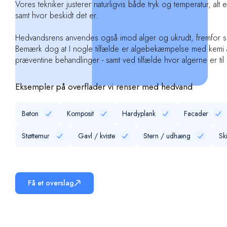
Vores tekniker justerer naturligvis både tryk og temperatur, alt 
samt hvor beskidt det er.
Hedvandsrens anvendes også imod alger og ukrudt, fremfor s
Bemærk dog at I nogle tilfælde er algebekæmpelse med kemi a
præventine behandlinger - samt ved tilfælde hvor algerne er ti
Eksempler på overflader vi renser med hedvand
Beton
Komposit
Hardyplank
Facader
Støttemur
Gavl / kviste
Stern / udhæng
Sk
Få et overslag