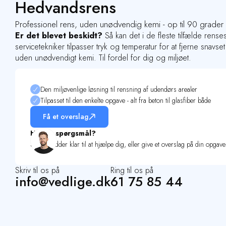
Hedvandsrens
Professionel rens, uden unødvendig kemi - op til 90 grader v
Er det blevet beskidt?
Så kan det i de fleste tilfælde ren
servicetekniker tilpasser tryk og temperatur for at fjerne snavs
uden unødvendigt kemi. Til fordel for dig og miljøet.
Den miljøvenlige løsning til rensning af udendørs arealer
Tilpasset til den enkelte opgave - alt fra beton til glasfiber både
Få et overslag
Har du spørgsmål?
Simon sidder klar til at hjælpe dig, eller give et overslag på din opgave
Skriv til os på
Ring til os på
info@vedlige.dk
61 75 85 44