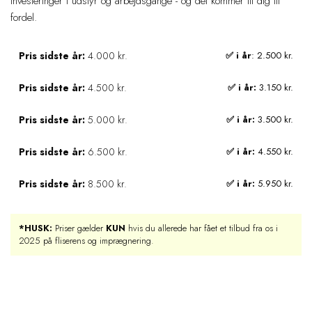
investeringer i udstyr og arbejdsgange - og det kommer til dig til
fordel.
Pris sidste år:
4.000 kr.
✅ i år
: 2.500 kr.
Pris sidste år:
4.500 kr.
✅ i år:
3.150 kr.
Pris sidste år:
5.000 kr.
✅ i år:
3.500 kr.
Pris sidste år:
6.500 kr.
✅ i år:
4.550 kr.
Pris sidste år:
8.500 kr.
✅ i år:
5.950 kr.
*HUSK:
Priser gælder
KUN
hvis du allerede har fået et tilbud fra os i
2025 på fliserens og imprægnering.