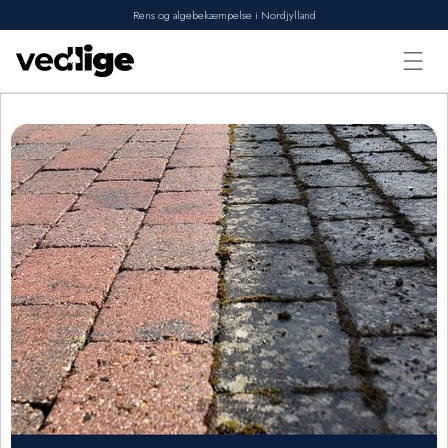
Rens og algebekæmpelse i Nordjylland
Forside
Vi tilbyder
Udførte opgaver
Erhverv
Om os
Kontakt