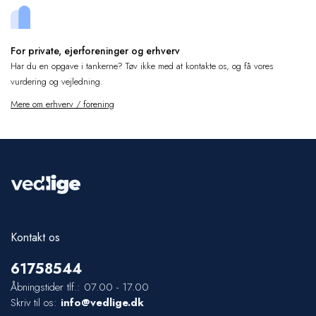
For private, ejerforeninger og erhverv
Har du en opgave i tankerne? Tøv ikke med at kontakte os, og få vores
vurdering og vejledning.
Mere om erhverv / forening
Kontakt os
61
75
85
44
Åbningstider tlf.: 07.00 - 17.00
Skriv til os:
info@vedlige.dk