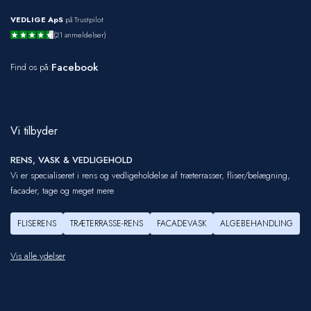
VEDLIGE ApS
på Trustpilot
(21 anmeldelser)
Facebook
Find os på:
Vi tilbyder
RENS, VASK & VEDLIGEHOLD
Vi er specialiseret i rens og vedligeholdelse af træterrasser, fliser/belægning,
facader, tage og meget mere
FLISERENS
TRÆTERRASSE-RENS
FACADEVASK
ALGEBEHANDLING
Vis alle ydelser