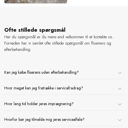
Ofte stillede spørgsmål
Har du spørgsmål er du mere end velkommen til at kontakte os.
Forneden har vi samlet ofte stillede spørgsmål om fliserens og
efterbehandling
Kan jeg købe fliserens uden efterbehandling?
Hvor meget kan jeg fratrække i servicefradrag?
Ja, du kan sagtens vælge en fliserens uden yderligere behandling. Vi
anbefaler dog altid imprægnering for at forsegle den nyrensede
overflade. Samtidig anbefaler vi at feje fugesand ud, da det
Hvor lang tid holder jeres imprægnering?
Servicefradraget har en værdi på 26 % i 2026. Det betyder, at du
stabiliserer fliserne og mindsker ukrudt mellem fugerne.
får en skatterabat på 260 kr. for hver 1.000 kr., du har brugt på
arbejdslønnen til den valgte ydelse.
Hvorfor bør jeg tilmelde mig jeres serviceaftale?
Selvom vi anvender en af markedets bedste imprægneringer, kan vi
ikke give en garanti for, hvor længe effekten holder, eller om der igen